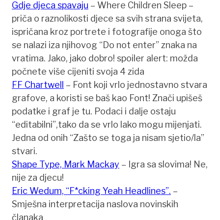
Gdje djeca spavaju
– Where Children Sleep –
priča o raznolikosti djece sa svih strana svijeta,
ispričana kroz portrete i fotografije onoga što
se nalazi iza njihovog “Do not enter” znaka na
vratima. Jako, jako dobro! spoiler alert: možda
počnete više cijeniti svoja 4 zida
FF Chartwell
– Font koji vrlo jednostavno stvara
grafove, a koristi se baš kao Font! Znači upišeš
podatke i graf je tu. Podaci i dalje ostaju
“editabilni”,tako da se vrlo lako mogu mijenjati.
Jedna od onih “Zašto se toga ja nisam sjetio/la”
stvari.
Shape Type, Mark Mackay
– Igra sa slovima! Ne,
nije za djecu!
Eric Wedum, “F*cking Yeah Headlines”.
–
Smješna interpretacija naslova novinskih
članaka