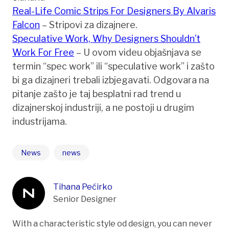
Real-Life Comic Strips For Designers By Alvaris
Falcon
– Stripovi za dizajnere.
Speculative Work, Why Designers Shouldn’t
Work For Free
– U ovom videu objašnjava se
termin “spec work” ili “speculative work” i zašto
bi ga dizajneri trebali izbjegavati. Odgovara na
pitanje zašto je taj besplatni rad trend u
dizajnerskoj industriji, a ne postoji u drugim
industrijama.
News
news
Tihana Pećirko
Senior Designer
With a characteristic style od design, you can never