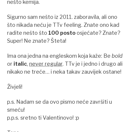
nešto kemija.
Sigurno sam nešto iz 2011. zaboravila, ali ono
što nikada neću je TTv feeling. Znate ono kad
radite nešto što
100 posto
osjećate? Znate?
Super! Ne znate? Šteta!
Ima ona jedna na engleskom koja kaže: Be
bold
or
italic
,
never regular
. TTv je i jedno i drugo ali
nikako ne treće… i neka takav zauvijek ostane!
Živjeli!
p.s. Nadam se da ovo pismo neće završiti u
smeću!
p.p.s. sretno ti Valentinovo! :p