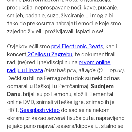
produkcija, neprospavane noći, kave, pucanje,
smijeh, padanje, suze, živciranje… i mogla bi
tako do prekosutra nabrajati emocije koje smo
zajedno živjeli i proživljavali. Isplatilo se!
Ovjekovječili smo
prvi Electronic Beats
, kao i
koncert
2Cellos u Zagrebu
, te dokumentirali
rad, (ne)red i (ne)disciplinu na
prvom online
radiju u Hrvata
(nisu baš prvi, ali ajde 🙂 – op.ur)
.
Dečki su bili na Ferragostu (dok su neki od nas
odmarali u Baškoj i u Petrčanima),
Sudnjem
Danu
, brijali su po Lemonu, složili Elemental
online DVD, snimali viteške igre, snimao ih je
HRT,
Seasplash video
do sad se na nekom
ekranu prikazao
several
tisuća puta, napravljeno
je jako puno najava/teasera/klipova i… stalno se