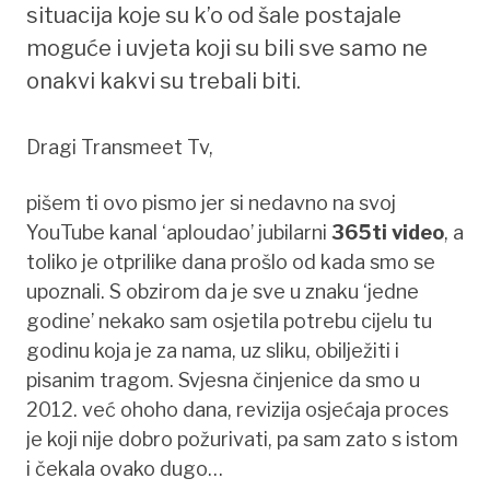
situacija koje su k’o od šale postajale
moguće i uvjeta koji su bili sve samo ne
onakvi kakvi su trebali biti.
Dragi Transmeet Tv,
pišem ti ovo pismo jer si nedavno na svoj
YouTube kanal ‘aploudao’ jubilarni
365ti video
, a
toliko je otprilike dana prošlo od kada smo se
upoznali. S obzirom da je sve u znaku ‘jedne
godine’ nekako sam osjetila potrebu cijelu tu
godinu koja je za nama, uz sliku, obilježiti i
pisanim tragom. Svjesna činjenice da smo u
2012. već ohoho dana, revizija osjećaja proces
je koji nije dobro požurivati, pa sam zato s istom
i čekala ovako dugo…