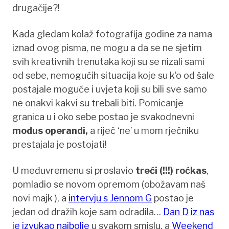
drugačije?!
Kada gledam kolaž fotografija godine za nama
iznad ovog pisma, ne mogu a da se ne sjetim
svih kreativnih trenutaka koji su se nizali sami
od sebe, nemogućih situacija koje su k’o od šale
postajale moguće i uvjeta koji su bili sve samo
ne onakvi kakvi su trebali biti. Pomicanje
granica u i oko sebe postao je svakodnevni
modus operandi,
a riječ ‘ne’ u mom rječniku
prestajala je postojati!
U međuvremenu si proslavio
treći (!!!) roćkas
,
pomladio se novom opremom (obožavam naš
novi majk ), a
intervju s Jennom G
postao je
jedan od dražih koje sam odradila…
Dan D iz nas
je izvukao najbolje
u svakom smislu, a
Weekend