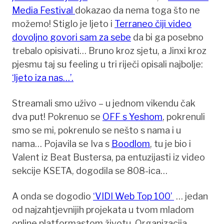
Media Festival
dokazao da nema toga što ne
možemo! Stiglo je ljeto i
Terraneo čiji video
dovoljno govori sam za sebe
da bi ga posebno
trebalo opisivati… Bruno kroz sjetu, a Jinxi kroz
pjesmu taj su feeling u tri riječi opisali najbolje:
‘ljeto iza nas…’.
Streamali smo uživo – u jednom vikendu čak
dva put! Pokrenuo se
OFF s Yeshom
, pokrenuli
smo se mi, pokrenulo se nešto s nama i u
nama… Pojavila se Iva s
Boodlom
, tu je bio i
Valent iz Beat Bustersa, pa entuzijasti iz video
sekcije KSETA, dogodila se 808-ica…
A onda se dogodio
‘VIDI Web Top 100’
… jedan
od najzahtjevnijih projekata u tvom mladom
online platformastom životu. Organizacija,