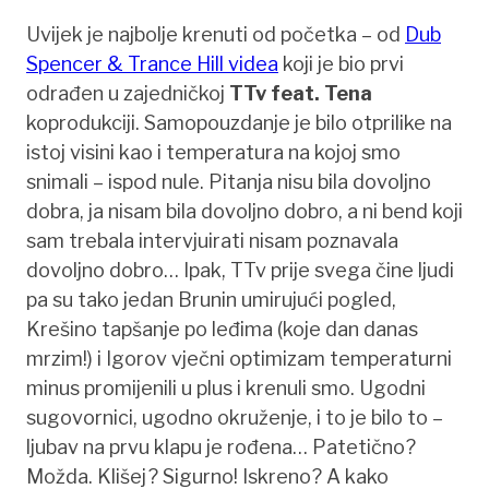
Uvijek je najbolje krenuti od početka – od
Dub
Spencer & Trance Hill videa
koji je bio prvi
odrađen u zajedničkoj
TTv feat. Tena
koprodukciji. Samopouzdanje je bilo otprilike na
istoj visini kao i temperatura na kojoj smo
snimali – ispod nule. Pitanja nisu bila dovoljno
dobra, ja nisam bila dovoljno dobro, a ni bend koji
sam trebala intervjuirati nisam poznavala
dovoljno dobro… Ipak, TTv prije svega čine ljudi
pa su tako jedan Brunin umirujući pogled,
Krešino tapšanje po leđima (koje dan danas
mrzim!) i Igorov vječni optimizam temperaturni
minus promijenili u plus i krenuli smo. Ugodni
sugovornici, ugodno okruženje, i to je bilo to –
ljubav na prvu klapu je rođena… Patetično?
Možda. Klišej? Sigurno! Iskreno? A kako