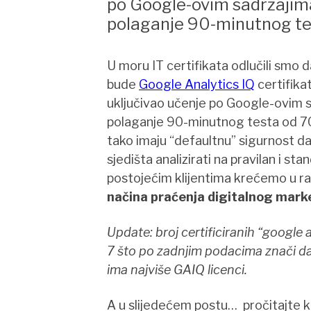
po Google-ovim sadržajima
polaganje 90-minutnog te
U moru IT certifikata odlučili smo d
bude
Google Analytics IQ
certifika
uključivao učenje po Google-ovim sa
polaganje 90-minutnog testa od 70 p
tako imaju “defaultnu” sigurnost d
sjedišta analizirati na pravilan i sta
postojećim klijentima krećemo u ra
načina praćenja digitalnog mark
Update: broj certificiranih “google 
7 što po zadnjim podacima znači da
ima najviše GAIQ licenci.
A u slijedećem postu… pročitajte k