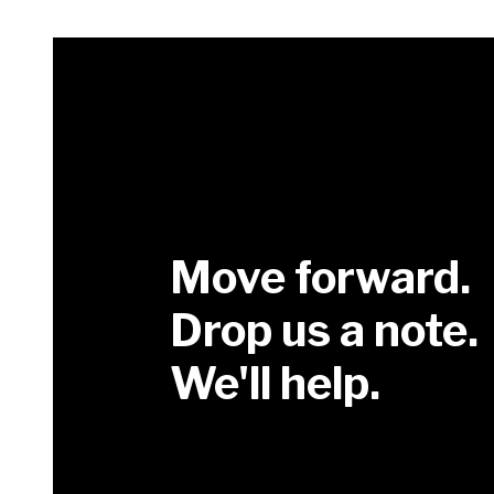
Move forward.
Drop us a note.
We'll help.