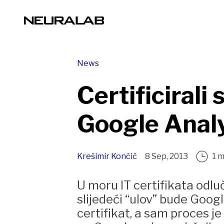
News
Certificirali
Google Analy
Krešimir Končić
8 Sep, 2013
1 m
U moru IT certifikata odlu
slijedeći “ulov” bude Goog
certifikat, a sam proces je