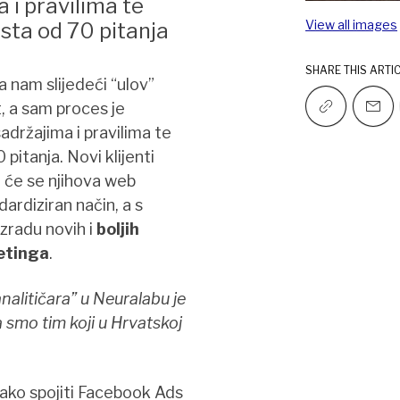
 i pravilima te
View all images
sta od 70 pitanja
SHARE THIS ARTI
a nam slijedeći “ulov”
t, a sam proces je
držajima i pravilima te
itanja. Novi klijenti
a će se njihova web
ndardiziran način, a s
zradu novih i
boljih
etinga
.
analitičara” u Neuralabu je
 smo tim koji u Hrvatskoj
ako spojiti Facebook Ads