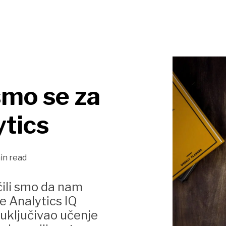
 smo se za
tics
in read
čili smo da nam
le Analytics IQ
 uključivao učenje