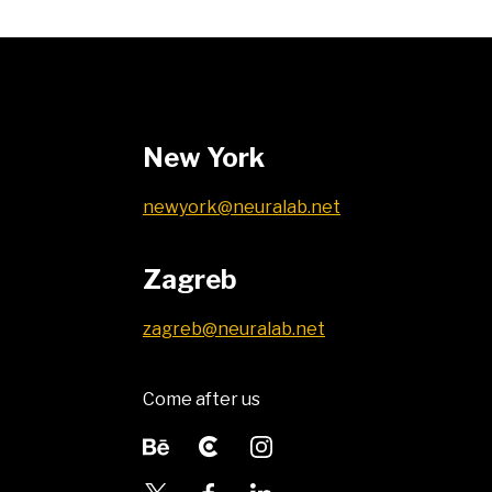
New York
newyork@neuralab.net
Zagreb
zagreb@neuralab.net
Come after us