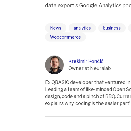
data export s Google Analytics po
News
analytics
business
Woocommerce
Krešimir Končić
Owner at Neuralab
Ex QBASIC developer that ventured int
Leading a team of like-minded Open So
design, code and a pinch of BBQ. Curren
explains why ‘coding is the easier part’ o