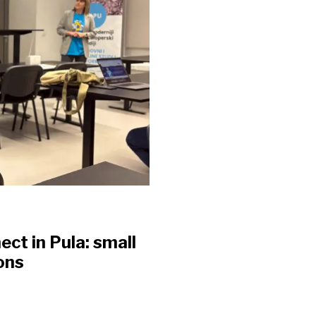
t in Pula: small
ons