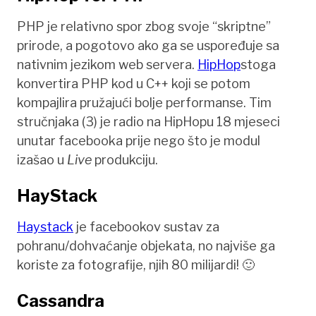
PHP je relativno spor zbog svoje “skriptne”
prirode, a pogotovo ako ga se uspoređuje sa
nativnim jezikom web servera.
HipHop
stoga
konvertira PHP kod u C++ koji se potom
kompajlira pružajući bolje performanse. Tim
stručnjaka (3) je radio na HipHopu 18 mjeseci
unutar facebooka prije nego što je modul
izašao u
Live
produkciju.
HayStack
Haystack
je facebookov sustav za
pohranu/dohvaćanje objekata, no najviše ga
koriste za fotografije, njih 80 milijardi! 🙂
Cassandra