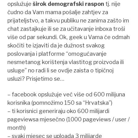
opslužuje
širok demografski raspon
tj. nije
čudno da Vam mama pošalje zahtjev za
prijateljstvo, a takvu publiku ne zanima zašto im
chat zastajkuje ili se za učitavanje inboxa troši
više od par sekundi. Ok, geek u Vama će odmah
skočiti te izjaviti da je dužnost svakog
poslovanja i platforme “omogućavanje
nesmetanog korištenja vlastitog proizvoda ili
usluge” no radi li se ovdje zaista o tipičnoj
usluzi? Prisjetimo se…
– facebook opslužuje već više od 600 milijuna
korisnika (pomnožimo 150 sa “Hrvatska”)
– ti korisnici generiraju oko 600 milijardi
pageviewsa mjesečno (1000 pageviews / user /
month)
– svaki mjesec se uploada 3 milijarde